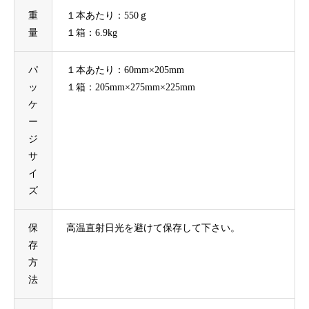
重
１本あたり：550ｇ
量
１箱：6.9kg
パ
１本あたり：60mm×205mm
ッ
１箱：205mm×275mm×225mm
ケ
ー
ジ
サ
イ
ズ
保
高温直射日光を避けて保存して下さい。
存
方
法