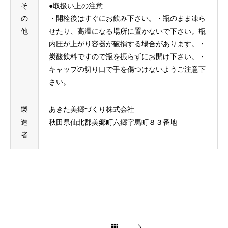
そ
●取扱い上の注意
の
・開栓後はすぐにお飲み下さい。・瓶のまま凍ら
他
せたり、高温になる場所に置かないで下さい。瓶
内圧が上がり容器が破損する場合があります。・
炭酸飲料ですので瓶を振らずにお開け下さい。・
キャップの切り口で手を傷つけないようご注意下
さい。
製
あきた美郷づくり株式会社
造
秋田県仙北郡美郷町六郷字馬町８３番地
者