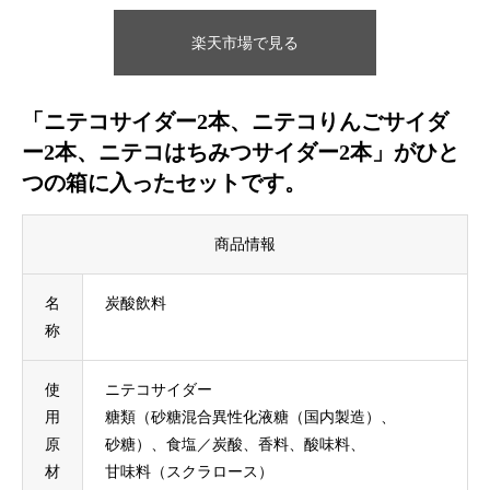
楽天市場で見る
「ニテコサイダー2本、ニテコりんごサイダ
ー2本、ニテコはちみつサイダー2本」がひと
つの箱に入ったセットです。
商品情報
名
炭酸飲料
称
使
ニテコサイダー
用
糖類（砂糖混合異性化液糖（国内製造）、
原
砂糖）、食塩／炭酸、香料、酸味料、
材
甘味料（スクラロース）